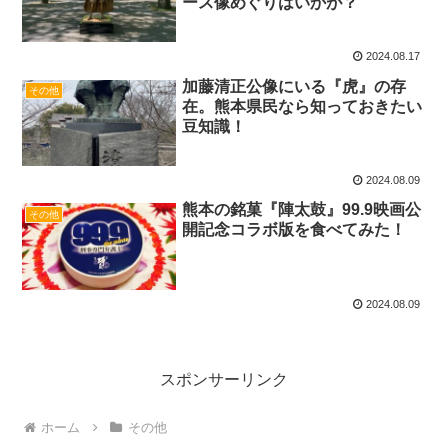
ース像めぐりはいかが？
2024.08.17
加藤清正公像にいる『虎』の存
その他
在。熊本県民なら知っておきたい
豆知識！
2024.08.09
熊本の銘菓『陣太鼓』99.9映画公
その他
開記念コラボ版を食べてみた！
2024.08.09
スポンサーリンク
ホーム
その他