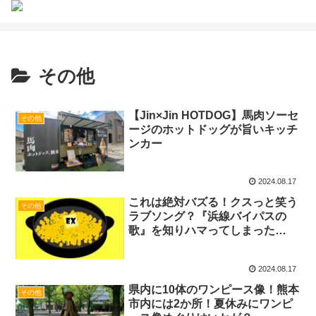
その他
【Jin×Jin HOTDOG】馬肉ソーセ
その他
ージのホットドッグが旨いキッチ
ンカー
2024.08.17
これは絶対バズる！クスっと笑う
その他
ラブソング？『浜線バイパスの
歌』を知りハマってしまった…
2024.08.17
県内に10体のワンピース像！熊本
その他
市内には2か所！夏休みにワンピ