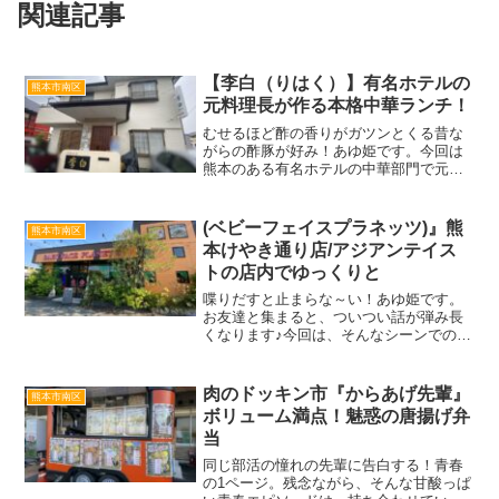
関連記事
【李白（りはく）】有名ホテルの
熊本市南区
元料理長が作る本格中華ランチ！
むせるほど酢の香りがガツンとくる昔な
がらの酢豚が好み！あゆ姫です。今回は
熊本のある有名ホテルの中華部門で元料
理長をされていた方が夫婦で営まれてい
る、中華料理店へランチを食べに行って
きました。今回訪問したお店は、熊本市
(ベビーフェイスプラネッツ)』熊
熊本市南区
南区荒尾にある中華料理店...
本けやき通り店/アジアンテイス
トの店内でゆっくりと
喋りだすと止まらな～い！あゆ姫です。
お友達と集まると、ついつい話が弾み長
くなります♪今回は、そんなシーンでの利
用にぴったりのお店に行ってきました。
今回訪問したお店は、熊本市南区平田町
にある『BABY FACE PLANETS(ベビー
肉のドッキン市『からあげ先輩』
熊本市南区
フェイス...
ボリューム満点！魅惑の唐揚げ弁
当
同じ部活の憧れの先輩に告白する！青春
の1ページ。残念ながら、そんな甘酸っぱ