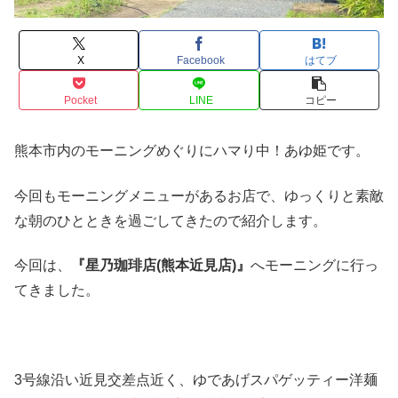
X
Facebook
はてブ
Pocket
LINE
コピー
熊本市内のモーニングめぐりにハマり中！あゆ姫です。
今回もモーニングメニューがあるお店で、ゆっくりと素敵
な朝のひとときを過ごしてきたので紹介します。
今回は、
『星乃珈琲店(熊本近見店)』
へモーニングに行っ
てきました。
3号線沿い近見交差点近く、ゆであげスパゲッティー洋麺