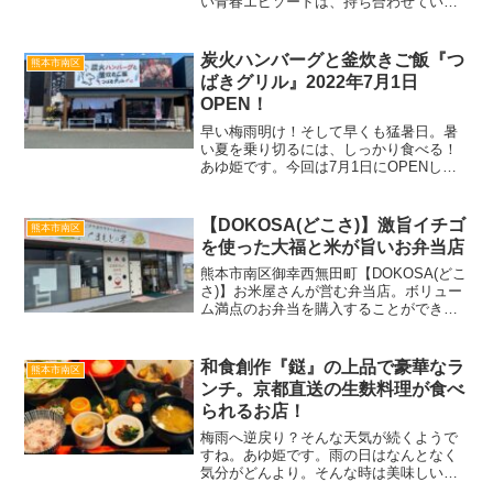
い青春エピソードは、持ち合わせていな
いあゆ姫です。しかし、今回！告白した
くなる“先輩”に出会ってしまいました。私
が好きになった先輩は、結構つっぱって
炭火ハンバーグと釜炊きご飯『つ
熊本市南区
いる様子。今回は、...
ばきグリル』2022年7月1日
OPEN！
早い梅雨明け！そして早くも猛暑日。暑
い夏を乗り切るには、しっかり食べる！
あゆ姫です。今回は7月1日にOPENした
ばかりのお店を紹介します。熊本市南区
上ノ郷、西熊本駅のすぐ近くにある『イ
オンタウン西熊本』内。炭火ハンバーグ
【DOKOSA(どこさ)】激旨イチゴ
熊本市南区
と釜炊きご飯『つばき...
を使った大福と米が旨いお弁当店
熊本市南区御幸西無田町【DOKOSA(どこ
さ)】お米屋さんが営む弁当店。ボリュー
ム満点のお弁当を購入することができま
す。おかずが美味しいことはもちろん、
お米屋さんともあってご飯が美味しいの
がうり！またいちごシーズンになると、
和食創作『鎹』の上品で豪華なラ
熊本市南区
とっても巨大な甘いイチゴを使った大福
ンチ。京都直送の生麩料理が食べ
も登場します。
られるお店！
梅雨へ逆戻り？そんな天気が続くようで
すね。あゆ姫です。雨の日はなんとなく
気分がどんより。そんな時は美味しいラ
ンチでも食べて気分を高めましょう！今