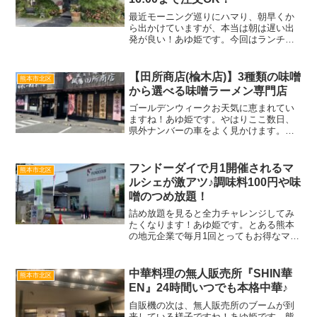
最近モーニング巡りにハマり、朝早くか
ら出かけていますが、本当は朝は遅い出
発が良い！あゆ姫です。今回はランチで
も、おやつでも注文OK！パン屋さんのモ
ーニングを紹介します。熊本市北区植木
町にある『BLUE LEAF(ブルーリーフ)』
【田所商店(楡木店)】3種類の味噌
熊本市北区
朝はゆっくり...
から選べる味噌ラーメン専門店
ゴールデンウィークお天気に恵まれてい
ますね！あゆ姫です。やはりここ数日、
県外ナンバーの車をよく見かけます。熊
本といえば、豚骨ラーメン！県外から来
た人は、どこで熊本らしいラーメンを食
べるのかな？と思いながら、私は今回、
フンドーダイで月1開催されるマ
熊本市北区
味噌ラーメンを食べに行っ...
ルシェが激アツ♪調味料100円や味
噌のつめ放題！
詰め放題を見ると全力チャレンジしてみ
たくなります！あゆ姫です。とある熊本
の地元企業で毎月1回とってもお得なマル
シェが開催されていると聞き、早速今月
の開催日に合わせて訪問してきたので紹
介します。ある日、私が朝から向かった
中華料理の無人販売所『SHIN華
熊本市北区
場所は、熊本市北区楠野...
EN』24時間いつでも本格中華♪
自販機の次は、無人販売所のブームが到
来している様子ですね！あゆ姫です。熊