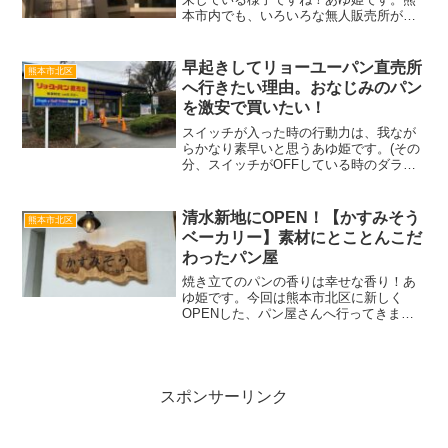
本市内でも、いろいろな無人販売所が
OPENしていますが、今回は中華料理の
無人販売所がOPENしたと聞き、早速買
い物に行ってきました。今回訪問したの
早起きしてリョーユーパン直売所
熊本市北区
は熊本市北区植木町中華...
へ行きたい理由。おなじみのパン
を激安で買いたい！
スイッチが入った時の行動力は、我なが
らかなり素早いと思うあゆ姫です。(その
分、スイッチがOFFしている時のダラダ
ラ加減もすごいです…)今回は、何も予定
がない日の早朝に目が覚め、せっかく早
起きしたなら何かしよう！ということ
清水新地にOPEN！【かすみそう
熊本市北区
で、早朝の買い物に出...
ベーカリー】素材にとことんこだ
わったパン屋
焼き立てのパンの香りは幸せな香り！あ
ゆ姫です。今回は熊本市北区に新しく
OPENした、パン屋さんへ行ってきまし
た。今回訪問したお店は、熊本市北区清
水新地にあるパン屋さん『かすみそうベ
ーカリー』5月4日にOPENしたばかりの
お店です。私も好きな...
スポンサーリンク