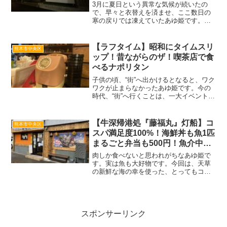
3月に夏日という異常な気候が続いたの
で、早々と衣替えを済ませ、ここ数日の
寒の戻りでは凍えていたあゆ姫です。寒
いと食べたくなる鍋料理。今回は、もつ
鍋の名店が人気からあげ店とコラボして
リニューアルオープンするという、私の
【ラフタイム】昭和にタイムスリ
熊本市中央区
中では衝撃的BIGニュー...
ップ！昔ながらのザ！喫茶店で食
べるナポリタン
子供の頃、“街”へ出かけるとなると、ワク
ワクが止まらなかったあゆ姫です。今の
時代、“街”へ行くことは、一大イベントと
いうこともなく、服装も普段と変わらな
いラフなスタイルで行きますが、私が子
供の頃は“街”へ買い物に行くとなると、お
【牛深帰港処『藤福丸』灯船】コ
熊本市中央区
めかし用の洋...
スパ満足度100%！海鮮丼も魚1匹
まるごと弁当も500円！魚介中心
の日替わり弁当！
肉しか食べないと思われがちなあゆ姫で
す。実は魚も大好物です。今回は、天草
の新鮮な海の幸を使った、とってもコス
パが良いお弁当を販売している、新しい
お店を発見したので紹介します。今回訪
問したお店は、熊本市中央区本荘にある
牛深帰港処『藤福丸』灯船...
スポンサーリンク