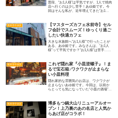
普段、“お1人様”は平気ですが、1人で焼肉
店へ行くのは少し苦手！あゆ姫です。今
回はそんな私が、近年増えてきた“お1人
様”向けの焼肉店ってどんなところなの？
と気になり、苦手を克服しに行ってきま
した。行ってみるか！と“覚悟”を決め向か
【マスターズカフェ水前寺】セル
熊本市中央区
ったのは、...
フ会計でスムーズ！ゆっくり過ご
したい快適カフェ
大きな水族館へ“お1人様”で行ったことが
ある、あゆ姫です。みなさんは、“お1人
様”って平気ですか？“お1人様”は苦手…と
いう声もよく聞きますが、私はどちらか
というと平気なタイプで、1人カフェタイ
ムの時間がすごく好き。今回はそんな私
これぞ隠れ家『小皿逆螺子』！ま
熊本市中央区
がよく利用...
るで宝石箱♪ワクワクが止まらな
い小皿料理
隠れ家的な雰囲気のお店は、ワクワクが
止まらないあゆ姫です。今回は、以前か
らとっても気になっていた“小皿の酒場”へ
行ってきました。今回訪問したお店は、
熊本市中央区下通、酒場通りにあるブロ
ッサムビル下通2ビルの4階。『小皿逆螺
博多もつ鍋大山リニューアルオー
熊本市中央区
子(こざらさかねじ...
プン！上乃裏のあの名店と人気か
らあげ店がコラボ！