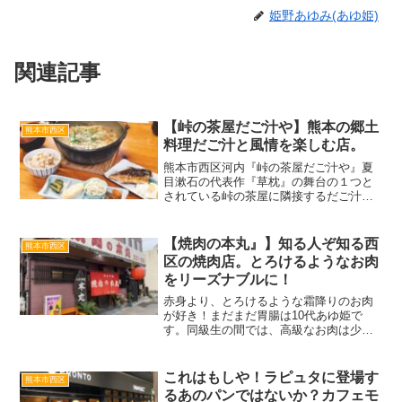
姫野あゆみ(あゆ姫)
関連記事
【峠の茶屋だご汁や】熊本の郷土
熊本市西区
料理だご汁と風情を楽しむ店。
熊本市西区河内『峠の茶屋だご汁や』夏
目漱石の代表作『草枕』の舞台の１つと
されている峠の茶屋に隣接するだご汁専
門店。とても雰囲気が良いレトロな空間
で温かく美味しいだご汁を食べることが
できます。セットで注文すると焼き魚や
【焼肉の本丸』】知る人ぞ知る西
熊本市西区
混ぜご飯もついていて、だご汁はもちろ
区の焼肉店。とろけるようなお肉
んのこと、この焼き魚やまぜごはんもと
をリーズナブルに！
っても美味しいです。
赤身より、とろけるような霜降りのお肉
が好き！まだまだ胃腸は10代あゆ姫で
す。同級生の間では、高級なお肉は少し
で十分！赤身が良い！という話を、ちら
ほら聞くようになりましたが、私はまだ
まだとろけるようなお肉をたっぷり食べ
これはもしや！ラピュタに登場す
熊本市西区
たい。今回は、とろけるよ...
るあのパンではないか？カフェモ