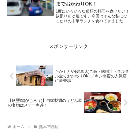
までおかわりOK！
1度にいろいろな種類の料理を食べたい！
欲張りあゆ姫です。今回はそんな私にぴ
ったりの中華ランチを食べてきました。
今回訪問したお店は、熊本市西区春日に
ある中華料理店『中華厨房 唐朝』田崎市
場近く、通称：市場通り沿いにあるお店
です。店内はカウンタ...
スポンサーリンク
たかもとや(健軍店)ご飯・味噌汁・タルタ
ル全ておかわりOK♪チキン南蛮の人気店
に新登場！
【臥璽廊(がじろう)】自家製麺のうどん屋
の名物はステーキ丼！
ホーム
熊本市西区