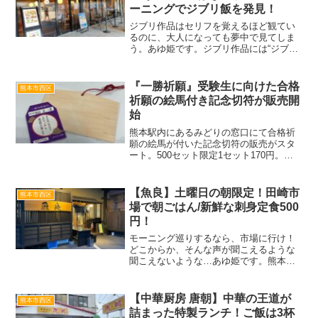
ーニングでジブリ飯を発見！
ジブリ作品はセリフを覚えるほど観てい
るのに、大人になっても夢中で見てしま
う。あゆ姫です。ジブリ作品には“ジブリ
飯”と言われる美味しそうな料理が数々登
場しますが、今回はジブリ飯っぽいモー
ニングを食べられるカフェを発見したの
『一勝祈願』受験生に向けた合格
熊本市西区
で紹介します。熊本駅...
祈願の絵馬付き記念切符が販売開
始
熊本駅内にあるみどりの窓口にて合格祈
願の絵馬が付いた記念切符の販売がスタ
ート。500セット限定1セット170円。球
磨郡にあるJR肥薩線の小さな駅『一勝
駅』駅名が縁起が良いということで、い
つしか“勝利祈願”のスポットとして知られ
【魚良】土曜日の朝限定！田崎市
熊本市西区
るようになりました。しかし豪雨災害で
場で朝ごはん/新鮮な刺身定食500
被災しており、今年は熊本駅にて切符を
円！
販売。
モーニング巡りするなら、市場に行け！
どこからか、そんな声が聞こえるような
聞こえないような…あゆ姫です。熊本市
内で朝食を食べられるお店を巡っていま
すが、今回は早朝の市場へ行ってきまし
た。ある土曜日、まだあたりは薄暗い朝6
【中華厨房 唐朝】中華の王道が
熊本市西区
時。訪問したお店は、田...
詰まった特製ランチ！ご飯は3杯