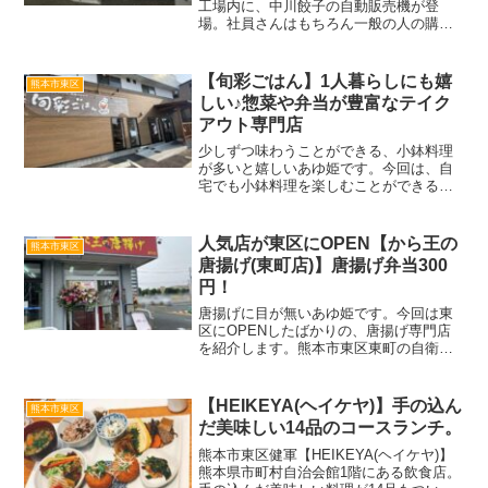
工場内に、中川餃子の自動販売機が登
場。社員さんはもちろん一般の人の購入
も可能。土日など工場が閉まっている時
にでも自由に入り購入することができま
す。誰でも綺麗に焼くことができる冷凍
【旬彩ごはん】1人暮らしにも嬉
熊本市東区
餃子で冷凍庫に入れておくと便利！
しい♪惣菜や弁当が豊富なテイク
アウト専門店
少しずつ味わうことができる、小鉢料理
が多いと嬉しいあゆ姫です。今回は、自
宅でも小鉢料理を楽しむことができるお
惣菜やお弁当が、豊富に揃うお店へ行っ
てきたので紹介します。今回訪問したお
店は、熊本市東区月出の女子大通りにあ
人気店が東区にOPEN【から王の
熊本市東区
る『旬彩ごはん』店内には...
唐揚げ(東町店)】唐揚げ弁当300
円！
唐揚げに目が無いあゆ姫です。今回は東
区にOPENしたばかりの、唐揚げ専門店
を紹介します。熊本市東区東町の自衛隊
通り沿い『東町ショッピングプラザ・マ
ークス』この一角に、唐揚げテイクアウ
ト専門店がOPEN！『から王の唐揚げ(東
【HEIKEYA(ヘイケヤ)】手の込ん
熊本市東区
町店)』2022年...
だ美味しい14品のコースランチ。
熊本市東区健軍【HEIKEYA(ヘイケヤ)】
熊本県市町村自治会館1階にある飲食店。