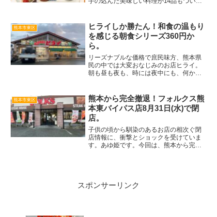
手の込んだ美味しい料理が14品もついた
豪華なランチが人気。1品1品が美味し
く、ゆっくりとランチを楽しむことがで
きます。色々な料理を少しずつ食べるこ
ヒライしか勝たん！和食の温もり
熊本市東区
とができるランチは嬉しい
を感じる朝食シリーズ360円か
ら。
リーズナブルな価格で庶民味方、熊本県
民の中では大変おなじみのお店ヒライ。
朝も昼も夜も、時には夜中にも、何かと
お世話になってるあゆ姫です。熊本県内
を中心に、福岡県・佐賀県、あちこちで
見かけるヒライ。約140店舗もの店舗があ
熊本から完全撤退！フォルクス熊
熊本市東区
るそうです。テナント...
本東バイパス店8月31日(水)で閉
店。
子供の頃から馴染のあるお店の相次ぐ閉
店情報に、衝撃とショックを受けていま
す。あゆ姫です。今回は、熊本から完全
撤退するファミレスチェーン店の情報を
お知らせします。東バイパス沿いにあ
る、全国チェーンのファミリーレストラ
ン『VOLKS(フォルクス...
スポンサーリンク